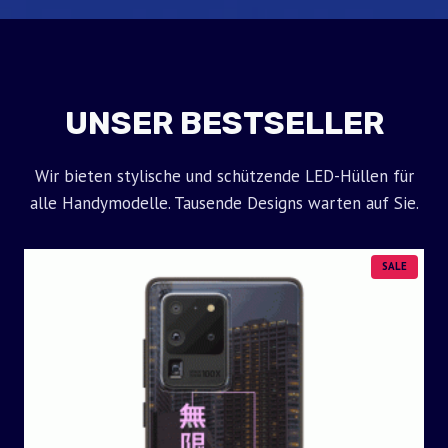
UNSER BESTSELLER
Wir bieten stylische und schützende LED-Hüllen für
alle Handymodelle. Tausende Designs warten auf Sie.
P
SALE
R
O
D
U
C
T
O
N
S
A
L
E