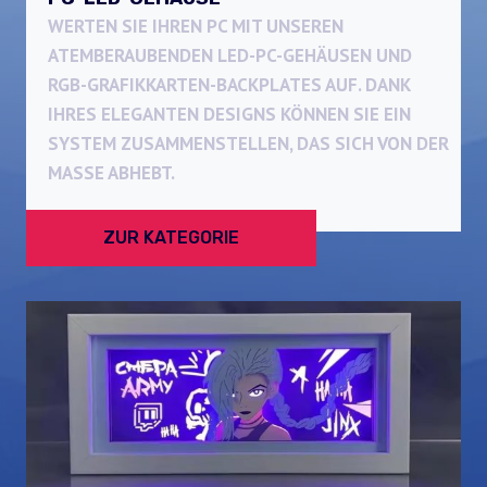
WERTEN SIE IHREN PC MIT UNSEREN
ATEMBERAUBENDEN LED-PC-GEHÄUSEN UND
RGB-GRAFIKKARTEN-BACKPLATES AUF. DANK
IHRES ELEGANTEN DESIGNS KÖNNEN SIE EIN
SYSTEM ZUSAMMENSTELLEN, DAS SICH VON DER
MASSE ABHEBT.
ZUR KATEGORIE