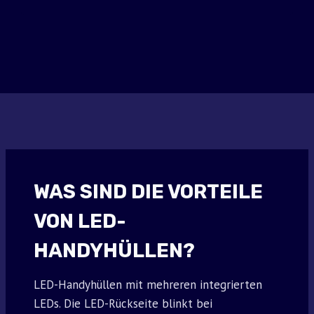
i
r
g
r
i
e
n
n
a
t
l
p
p
r
r
i
i
c
c
e
e
i
w
s
a
:
s
$
:
9
WAS SIND DIE VORTEILE
$
.
3
9
0
5
VON LED-
.
.
0
HANDYHÜLLEN?
0
.
LED-Handyhüllen mit mehreren integrierten
LEDs. Die LED-Rückseite blinkt bei