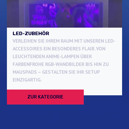
LED-ZUBEHÖR
VERLEIHEN SIE IHREM RAUM MIT UNSEREN LED-
ACCESSOIRES EIN BESONDERES FLAIR. VON
LEUCHTENDEN ANIME-LAMPEN ÜBER
FARBENFROHE RGB-WANDBILDER BIS HIN ZU
MAUSPADS – GESTALTEN SIE IHR SETUP
EINZIGARTIG.
ZUR KATEGORIE