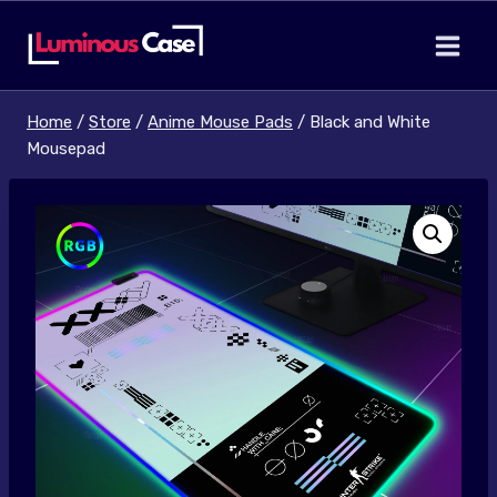
Skip
to
content
Home
/
Store
/
Anime Mouse Pads
/
Black and White
Mousepad